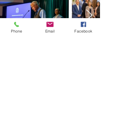
Phone
Email
Facebook
Tel:
505-310-9752
1541 S. St. Francis Drive
Santa Fe, Nuevo México 87505
Tel:
505-310-9752
1541 S. St. Francis Drive
Santa Fe, Nuevo México 87505
© 2023 por La Alianza para el Cuidado de la
Memoria. Energizado por
Estrategias de